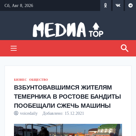
Перейти
Сб, Авг 8, 2026
к
содержанию
БИЗНЕС
ОБЩЕСТВО
ВЗБУНТОВАВШИМСЯ ЖИТЕЛЯМ
ТЕМЕРНИКА В РОСТОВЕ БАНДИТЫ
ПООБЕЩАЛИ СЖЕЧЬ МАШИНЫ
voicedaily
Добавлено:
15.12.2021