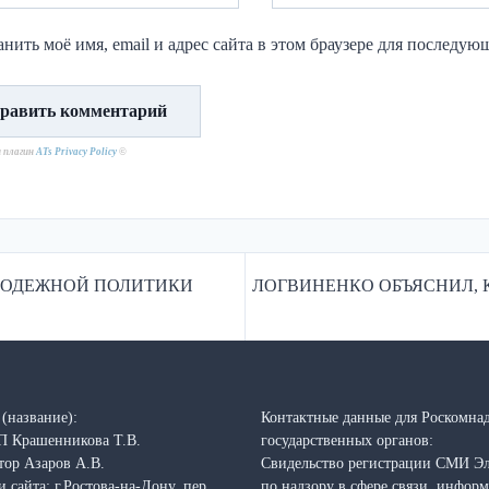
нить моё имя, email и адрес сайта в этом браузере для последу
н плагин
ATs Privacy Policy
©
ОЛОДЕЖНОЙ ПОЛИТИКИ
ЛОГВИНЕНКО ОБЪЯСНИЛ, 
(название):
Контактные данные для Роскомнад
П Крашенникова Т.В.
государственных органов:
тор Азаров А.В.
Свидельство регистрации СМИ Э
 сайта: г.Ростова-на-Дону, пер.
по надзору в сфере связи, инфо