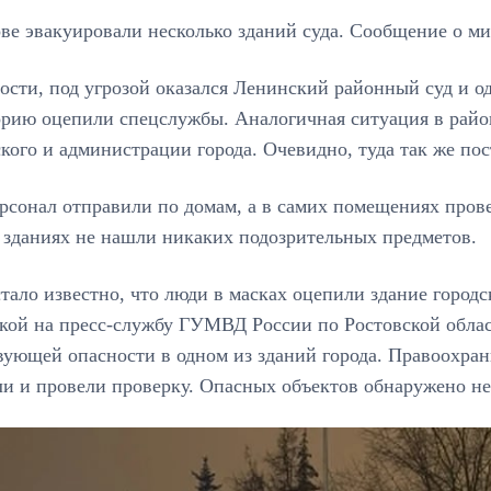
ве эвакуировали несколько зданий суда. Сообщение о м
ости, под угрозой оказался Ленинский районный суд и од
рию оцепили спецслужбы. Аналогичная ситуация в район
кого и администрации города. Очевидно, туда так же п
рсонал отправили по домам, а в самих помещениях пров
 зданиях не нашли никаких подозрительных предметов.
тало известно, что люди в масках оцепили здание горо
лкой на пресс-службу ГУМВД России по Ростовской обла
вующей опасности в одном из зданий города. Правоохра
ли и провели проверку. Опасных объектов обнаружено не