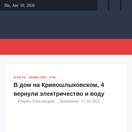
Перейти
Пн, Авг 10, 2026
к
содержанию
ВЛАСТЬ
ОБЩЕСТВО
ТОП
В дом на Кривошлыковском, 4
вернули электричество и воду
Генрих Александров
Добавлено:
17.10.2022