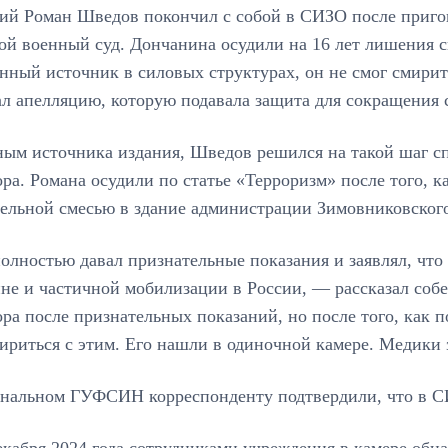
ний Роман Шведов покончил с собой в СИЗО после приг
й военный суд. Дончанина осудили на 16 лет лишения с
нный источник в силовых структурах, он не смог смирить
л апелляцию, которую подавала защита для сокращения 
ым источника издания, Шведов решился на такой шаг сп
ра. Романа осудили по статье «Терроризм» после того, к
тельной смесью в здание администрации Зимовниковского
лностью давал признательные показания и заявлял, что
не и частичной мобилизации в России, — рассказал соб
ра после признательных показаний, но после того, как 
ириться с этим. Его нашли в одиночной камере. Медики
ональном ГУФСИН корреспонденту подтвердили, что в С
кабря 2024 года сотрудниками учреждения в камере обн