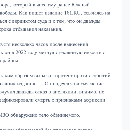
овора, который вынес ему ранее Южный
вободы. Как пишет издание 161.RU, ссылаясь на
ся с вердиктом суда и с тем, что он дважды
срока отбывания наказания.
устя несколько часов после вынесения
ак он в 2022 году метнул стеклянную емкость с
 района.
 таким образом выражал протест против событий
еседник издания. — Он надеялся на смягчение
получил дважды отказ в апелляции, видимо, не
 зафиксировали смерть с признаками асфиксии.
ИЗО обнаружено тело обвиняемого.
аружен обвиняемый без признаков жизни.