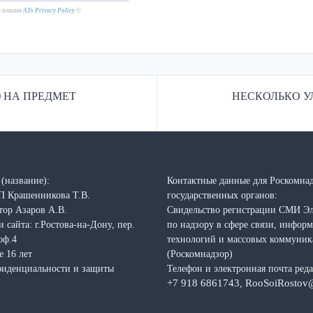
н плагин
ATs Privacy Policy
©
 НА ПРЕДМЕТ
НЕСКОЛЬКО У
(название):
Контактные данные для Роскомнад
П Крашенникова Т.В.
государственных органов:
тор Азаров А.В.
Свидельство регистрации СМИ Э
 сайта: г.Ростова-на-Дону, пер.
по надзору в сфере связи, инфо
оф.4
технологий и массовых коммуни
е 16 лет
(Роскомнадзор)
фиденциальности и защиты
Телефон и электронная почта ред
+7 918 6861743
RooSoiRostov
,