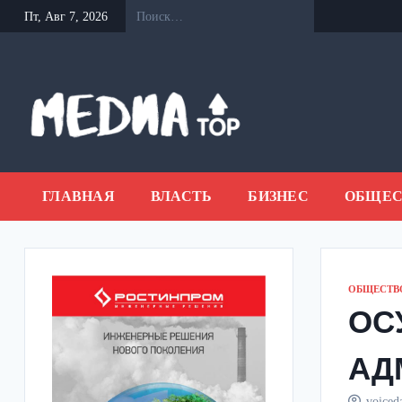
Перейти
Пт, Авг 7, 2026
к
содержанию
ГЛАВНАЯ
ВЛАСТЬ
БИЗНЕС
ОБЩЕС
ОБЩЕСТВ
ОС
АД
voiced