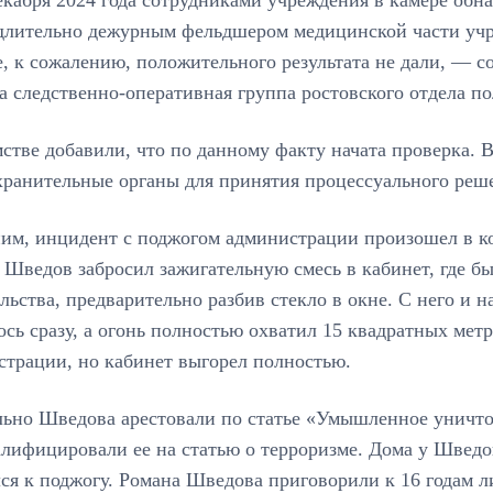
длительно дежурным фельдшером медицинской части учр
, к сожалению, положительного результата не дали, — 
 следственно-оперативная группа ростовского отдела п
стве добавили, что по данному факту начата проверка. 
хранительные органы для принятия процессуального реш
им, инцидент с поджогом администрации произошел в ко
 Шведов забросил зажигательную смесь в кабинет, где б
льства, предварительно разбив стекло в окне. С него и 
ось сразу, а огонь полностью охватил 15 квадратных мет
страции, но кабинет выгорел полностью.
льно Шведова арестовали по статье «Умышленное уничт
алифицировали ее на статью о терроризме. Дома у Швед
ся к поджогу. Романа Шведова приговорили к 16 годам л