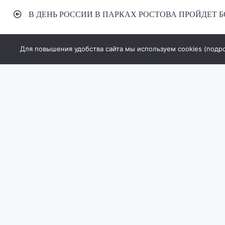
Навигация
В ДЕНЬ РОССИИ В ПАРКАХ РОСТОВА ПРОЙДЕТ 
по
записям
Для повышения удобства сайта мы используем cookies (
подр
Наименование 
Учредитель: И
Главный редак
Адрес редакции
Редакция сайта
Братский 39а, 
Реквизиты
Для лиц старш
Политика кон
информации