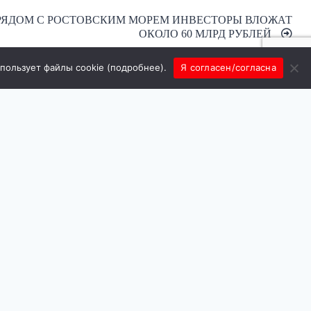
РЯДОМ С РОСТОВСКИМ МОРЕМ ИНВЕСТОРЫ ВЛОЖАТ
ОКОЛО 60 МЛРД РУБЛЕЙ
спользует файлы cookie (
подробнее
).
Я согласен/согласна
зора и
л выдано ФС
рмационных
каций
акции:
@gmail.com
альных
ndex.Metrika,
альных данные
 и защиты