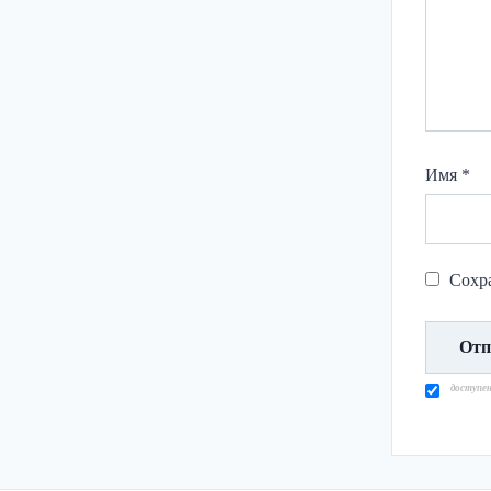
Имя
*
Сохра
доступе