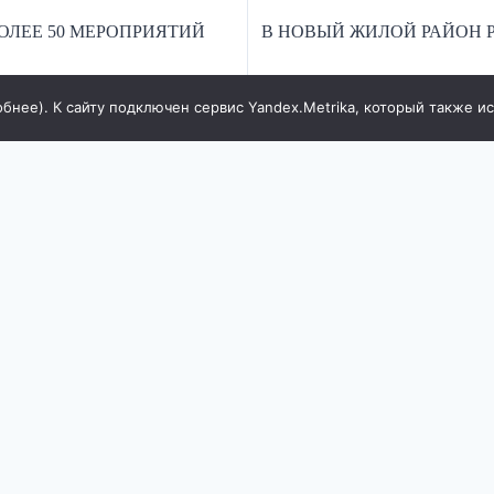
БОЛЕЕ 50 МЕРОПРИЯТИЙ
В НОВЫЙ ЖИЛОЙ РАЙОН 
обнее
). К сайту подключен сервис Yandex.Metrika, который также и
(название):
Контактные данные для Роскомнад
П Крашенникова Т.В.
государственных органов:
тор Азаров А.В.
Свидельство регистрации СМИ Э
 сайта: г.Ростова-на-Дону, пер.
по надзору в сфере связи, инфо
оф.4
технологий и массовых коммуни
е 16 лет
(Роскомнадзор)
фиденциальности и защиты
Телефон и электронная почта ред
+7 918 6861743
RooSoiRostov
,
Согласие на обработку персон
данных с помощью сервисов Ya
LiveInternet, top.mail.ru
Согласие на обработку персон
обратной связи
Политика конфиденциальности