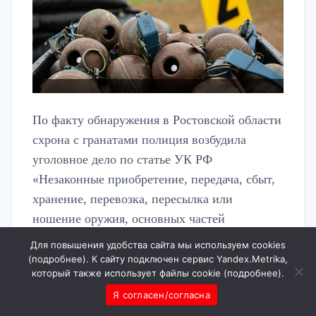
По факту обнаружения в Ростовской области
схрона с гранатами полиция возбудила
уголовное дело по статье УК РФ
«Незаконные приобретение, передача, сбыт,
хранение, перевозка, пересылка или
ношение оружия, основных частей
огнестрельного оружия, боеприпасов». Об
Для повышения удобства сайта мы используем cookies
этом пишет 1rmd.
(
подробнее
). К сайту подключен сервис Yandex.Metrika,
который также использует файлы cookie (
подробнее
).
Как сообщил издания, источник в
Я согласен/согласна
правоохранительных органах донского