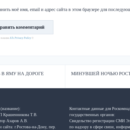
нить моё имя, email и адрес сайта в этом браузере для последу
н плагин
ATs Privacy Policy
©
 В ЯМУ НА ДОРОГЕ
МИНУВШЕЙ НОЧЬЮ РОСТ
(название):
Контактные данные для Роскомнад
П Крашенникова Т.В.
государственных органов:
тор Азаров А.В.
Свидельство регистрации СМИ Э
 сайта: г.Ростова-на-Дону, пер.
по надзору в сфере связи, инфо