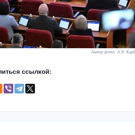
Автор фото: А.В. Карб
литься ссылкой: