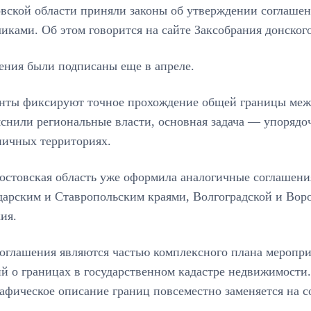
овской области приняли законы об утверждении соглаше
иками. Об этом говорится на сайте Заксобрания донского
ения были подписаны еще в апреле.
нты фиксируют точное прохождение общей границы меж
яснили региональные власти, основная задача — упоряд
ничных территориях.
Ростовская область уже оформила аналогичные соглашен
дарским и Ставропольским краями, Волгоградской и Воро
ия.
соглашения являются частью комплексного плана меропр
й о границах в государственном кадастре недвижимости.
афическое описание границ повсеместно заменяется на с