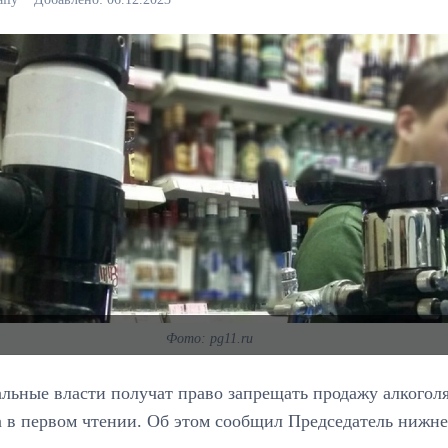
Фото: pg11.ru
льные власти получат право запрещать продажу алкогол
а в первом чтении. Об этом сообщил Председатель нижне