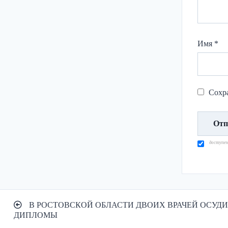
Имя
*
Сохра
доступе
Навигация
В РОСТОВСКОЙ ОБЛАСТИ ДВОИХ ВРАЧЕЙ ОСУД
по
ДИПЛОМЫ