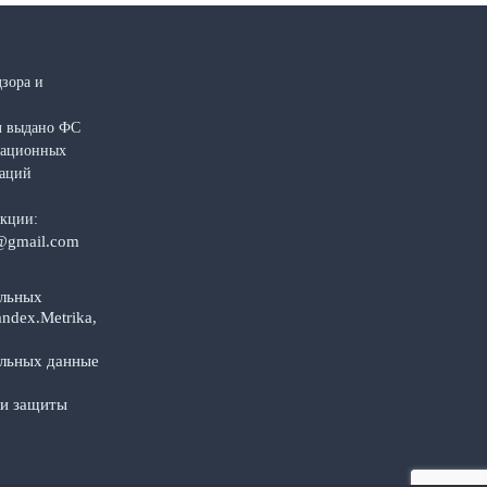
зора и
л выдано ФС
рмационных
каций
акции:
@gmail.com
альных
ndex.Metrika,
альных данные
 и защиты