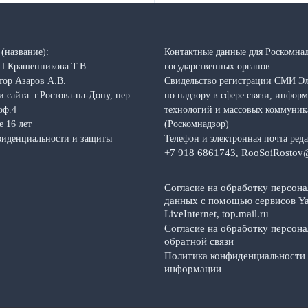
(название):
Контактные данные для Роскомнад
П Крашенникова Т.В.
государственных органов:
тор Азаров А.В.
Свидельство регистрации СМИ Э
 сайта: г.Ростова-на-Дону, пер.
по надзору в сфере связи, инфо
оф.4
технологий и массовых коммуни
е 16 лет
(Роскомнадзор)
фиденциальности и защиты
Телефон и электронная почта ред
+7 918 6861743
RooSoiRostov
,
Согласие на обработку персон
данных с помощью сервисов Ya
LiveInternet, top.mail.ru
Согласие на обработку персон
обратной связи
Политика конфиденциальности
информации