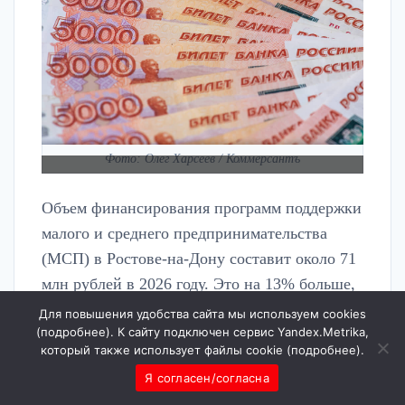
Фото: Олег Харсеев / Коммерсантъ
Объем финансирования программ поддержки
малого и среднего предпринимательства
(МСП) в Ростове-на-Дону составит около 71
млн рублей в 2026 году. Это на 13% больше,
чем годом ранее — 62,7 млн руб. Об
Для повышения удобства сайта мы используем cookies
(
подробнее
). К сайту подключен сервис Yandex.Metrika,
этом
пишет
«Деловая газета. Юг» со ссылкой
который также использует файлы cookie (
подробнее
).
на департамент экономики города.
Я согласен/согласна