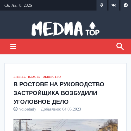
Перейти
Сб, Авг 8, 2026
к
содержанию
БИЗНЕС
ВЛАСТЬ
ОБЩЕСТВО
В РОСТОВЕ НА РУКОВОДСТВО
ЗАСТРОЙЩИКА ВОЗБУДИЛИ
УГОЛОВНОЕ ДЕЛО
voicedaily
Добавлено:
04.05.2023