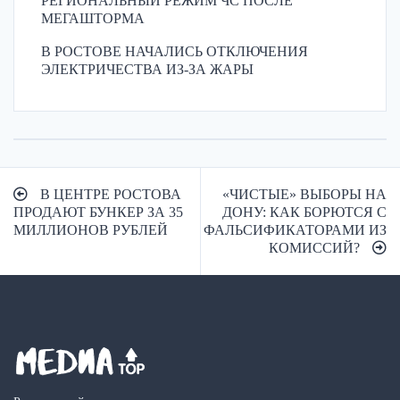
РЕГИОНАЛЬНЫЙ РЕЖИМ ЧС ПОСЛЕ
МЕГАШТОРМА
В РОСТОВЕ НАЧАЛИСЬ ОТКЛЮЧЕНИЯ
ЭЛЕКТРИЧЕСТВА ИЗ-ЗА ЖАРЫ
Навигация
В ЦЕНТРЕ РОСТОВА
«ЧИСТЫЕ» ВЫБОРЫ НА
по
ПРОДАЮТ БУНКЕР ЗА 35
ДОНУ: КАК БОРЮТСЯ С
МИЛЛИОНОВ РУБЛЕЙ
ФАЛЬСИФИКАТОРАМИ ИЗ
записям
КОМИССИЙ?