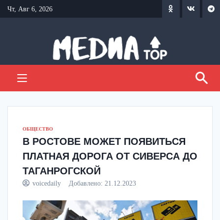
Перейти
Чт, Авг 6, 2026
к
содержанию
ОБЩЕСТВО
В РОСТОВЕ МОЖЕТ ПОЯВИТЬСЯ
ПЛАТНАЯ ДОРОГА ОТ СИВЕРСА ДО
ТАГАНРОГСКОЙ
voicedaily
Добавлено:
21.12.2023