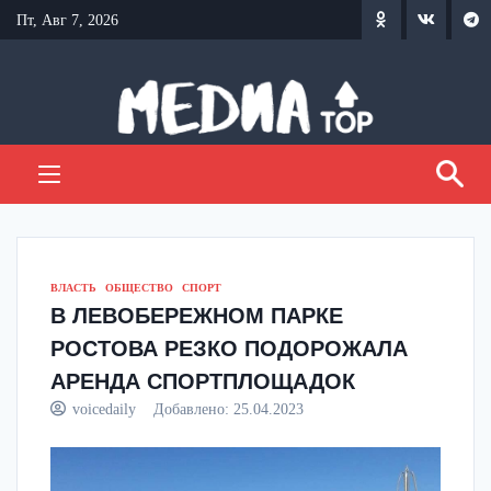
Перейти
Пт, Авг 7, 2026
к
содержанию
ВЛАСТЬ
ОБЩЕСТВО
СПОРТ
В ЛЕВОБЕРЕЖНОМ ПАРКЕ
РОСТОВА РЕЗКО ПОДОРОЖАЛА
АРЕНДА СПОРТПЛОЩАДОК
voicedaily
Добавлено:
25.04.2023