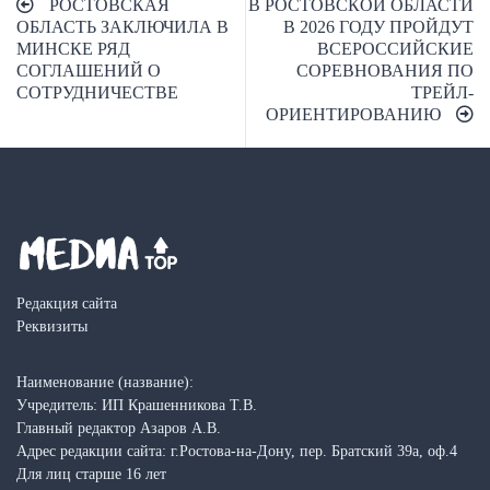
РОСТОВСКАЯ
В РОСТОВСКОЙ ОБЛАСТИ
по
ОБЛАСТЬ ЗАКЛЮЧИЛА В
В 2026 ГОДУ ПРОЙДУТ
МИНСКЕ РЯД
ВСЕРОССИЙСКИЕ
записям
СОГЛАШЕНИЙ О
СОРЕВНОВАНИЯ ПО
СОТРУДНИЧЕСТВЕ
ТРЕЙЛ-
ОРИЕНТИРОВАНИЮ
Редакция сайта
Реквизиты
Наименование (название):
Учредитель: ИП Крашенникова Т.В.
Главный редактор Азаров А.В.
Адрес редакции сайта: г.Ростова-на-Дону, пер. Братский 39а, оф.4
Для лиц старше 16 лет