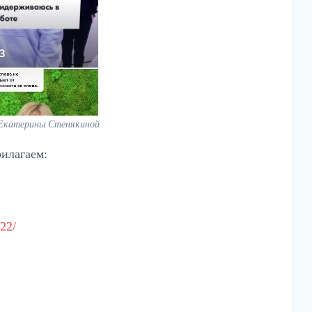
 Екатерины Стенякиной
рилагаем:
22/