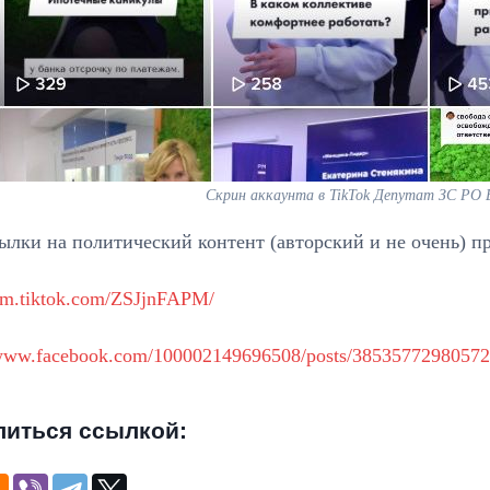
Скрин аккаунта в TikTok Депутат ЗС РО
ылки на политический контент (авторский и не очень) п
/vm.tiktok.com/ZSJjnFAPM/
/www.facebook.com/100002149696508/posts/38535772980572
литься ссылкой: