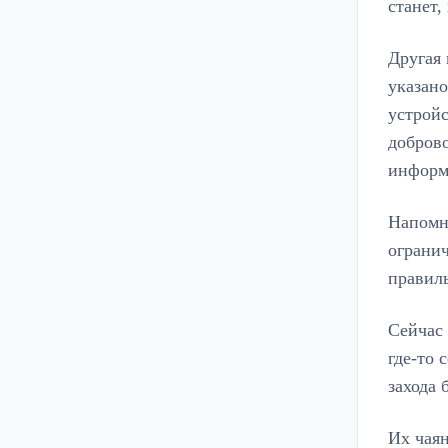
станет,
Другая 
указано
устройс
доброво
информ
Напомни
ограни
правил
Сейчас
где-то 
захода 
Их чаян