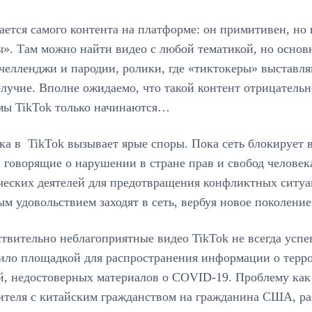
ается самого контента на платформе: он примитивен, но 
ы». Там можно найти видео с любой тематикой, но основ
челленджи и пародии, ролики, где «тиктокеры» выставл
лучие. Вполне ожидаемо, что такой контент отрицательн
мы TikTok только начинаются…
ка в TikTok вызывает ярые споры. Пока сеть блокирует
 говорящие о нарушении в стране прав и свобод челове
ческих деятелей для предотвращения конфликтных ситуа
м удовольствием заходят в сеть, вербуя новое поколени
твительно неблагоприятные видео TikTok не всегда успе
ило площадкой для распространения информации о террор
й, недостоверных материалов о COVID-19. Проблему как
ителя с китайским гражданством на гражданина США, ра