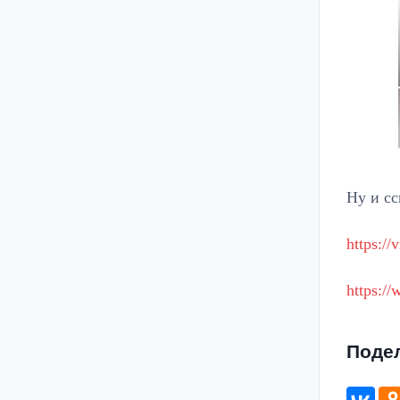
Ну и сс
https:/
https:/
Поде