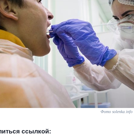
Фото solenka.info
литься ссылкой: