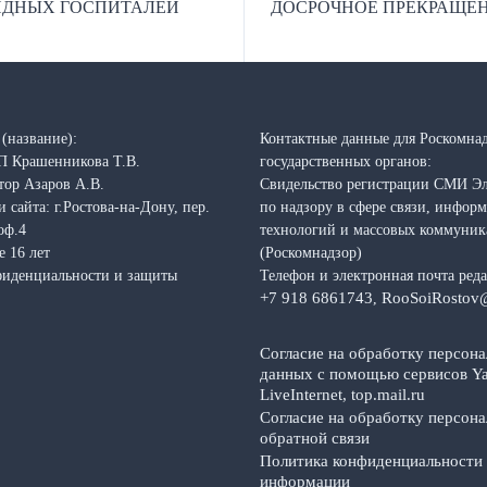
ВИДНЫХ ГОСПИТАЛЕЙ
ДОСРОЧНОЕ ПРЕКРАЩЕН
(название):
Контактные данные для Роскомнад
П Крашенникова Т.В.
государственных органов:
тор Азаров А.В.
Свидельство регистрации СМИ Э
 сайта: г.Ростова-на-Дону, пер.
по надзору в сфере связи, инфо
оф.4
технологий и массовых коммуни
е 16 лет
(Роскомнадзор)
фиденциальности и защиты
Телефон и электронная почта ред
+7 918 6861743
RooSoiRostov
,
Согласие на обработку персон
данных с помощью сервисов Ya
LiveInternet, top.mail.ru
Согласие на обработку персон
обратной связи
Политика конфиденциальности
информации