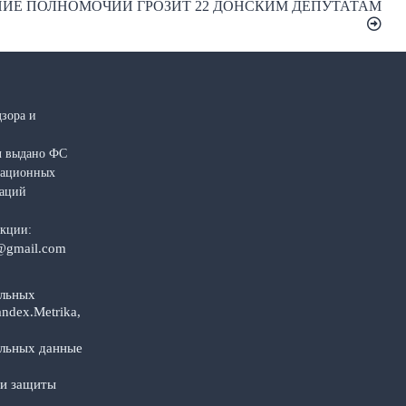
ИЕ ПОЛНОМОЧИЙ ГРОЗИТ 22 ДОНСКИМ ДЕПУТАТАМ
зора и
л выдано ФС
рмационных
каций
акции:
@gmail.com
альных
ndex.Metrika,
альных данные
 и защиты