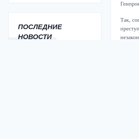
Генпро
Так, со
ПОСЛЕДНИЕ
преступ
НОВОСТИ
незако
СЛЮСАРЬ: ЧЕТЫРЕ НОВЫЕ
— За в
ШКОЛЫ ОТКРОЮТСЯ В
подсчит
РОСТОВСКОЙ ОБЛАСТИ 1
СЕНТЯБРЯ
В Генпр
НОВЫЙ КОНГРЕСС-ЦЕНТР
ПОЯВИТСЯ РЯДОМ С ПАРКОМ
тяжких 
1 МАЯ В ЦЕНТРЕ РОСТОВА
На перв
В РОСТОВЕ
ЗАФИКСИРОВАНО 12-
преступ
КРАТНОЕ ПРЕВЫШЕНИЕ
ФОРМАЛЬДЕГИДА В ВОЗДУХЕ
Далее р
В РОСТОВСКОЙ ОБЛАСТИ
место.