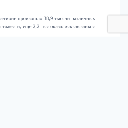
в регионе произошло 38,9 тысячи различных
тяжести, еще 2,2 тыс оказались связаны с
х преступления средней тяжести. Также было
тмечается в статистике.
да в Регионе так и не было раскрыто 2,5 тыс
 тяжести.
десь зарегистрировали 94,6 тысячи
ячи случаев.
Петербург. Ростовская область попала на 6