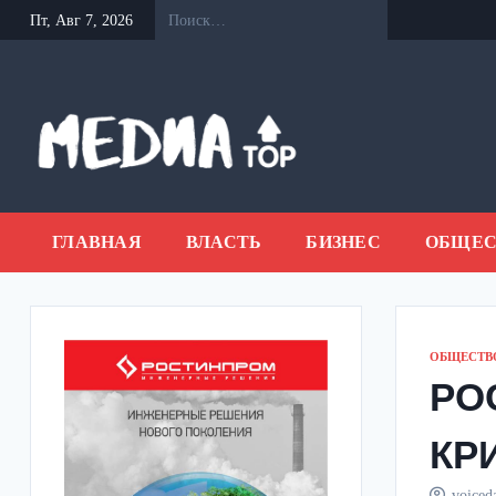
Перейти
Пт, Авг 7, 2026
к
содержанию
ГЛАВНАЯ
ВЛАСТЬ
БИЗНЕС
ОБЩЕС
ОБЩЕСТВ
РО
КР
voiced