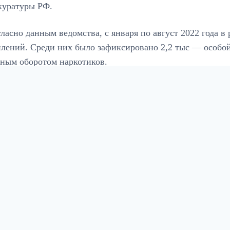
куратуры РФ.
гласно данным ведомства, с января по август 2022 года 
лений. Среди них было зафиксировано 2,2 тыс — особой 
нным оборотом наркотиков.
осемь месяцев было выявлено 3,9 тыс людей, совершивши
ано, что 8,4 тыс лиц ранее совершали преступления, — о
окуратуре РФ рассказали, что с января по август 2022 го
преступлений, а также 4,2 тыс преступлений небольшой
ой месте по итогам 8 месяцев года оказалась Москва — з
лений. Кубань расположилась на втором месте с 52,8 тыс
асположились Московская, Челябинская области и Санкт-