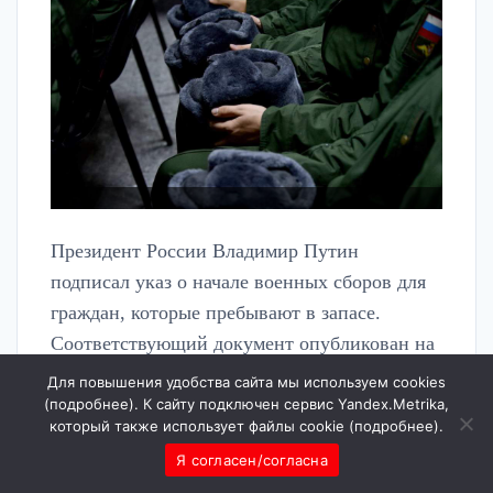
Президент России Владимир Путин
подписал указ о начале военных сборов для
граждан, которые пребывают в запасе.
Соответствующий документ опубликован на
официальном портале правовой
Для повышения удобства сайта мы используем cookies
информации.
(
подробнее
). К сайту подключен сервис Yandex.Metrika,
который также использует файлы cookie (
подробнее
).
Я согласен/согласна
Правительству страны и органам