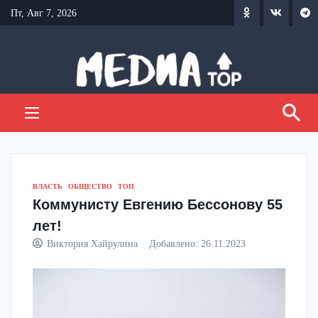
Перейти
Пт, Авг 7, 2026
к
содержанию
ВЛАСТЬ
ОБЩЕСТВО
ТОП
Коммунисту Евгению Бессонову 55
лет!
Виктория Хайрулина
Добавлено:
26.11.2023