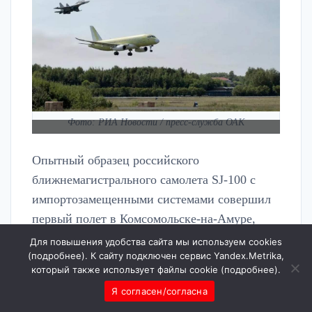
Фото: РИА Новости / пресс-служба ОАК
Опытный образец российского
ближнемагистрального самолета SJ-100 с
импортозамещенными системами совершил
первый полет в Комсомольске-на-Амуре,
сообщил Минпромторг.
Для повышения удобства сайта мы используем cookies
(
подробнее
). К сайту подключен сервис Yandex.Metrika,
который также использует файлы cookie (
подробнее
).
«В ходе испытаний была подтверждена
Я согласен/согласна
стабильная работа всех отечественных