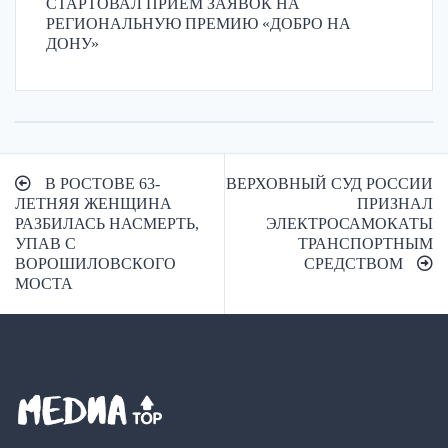
СТАРТОВАЛ ПРИЕМ ЗАЯВОК НА
РЕГИОНАЛЬНУЮ ПРЕМИЮ «ДОБРО НА
ДОНУ»
Навигация
В РОСТОВЕ 63-
ВЕРХОВНЫЙ СУД РОССИИ
по
ЛЕТНЯЯ ЖЕНЩИНА
ПРИЗНАЛ
РАЗБИЛАСЬ НАСМЕРТЬ,
ЭЛЕКТРОСАМОКАТЫ
записям
УПАВ С
ТРАНСПОРТНЫМ
ВОРОШИЛОВСКОГО
СРЕДСТВОМ
МОСТА