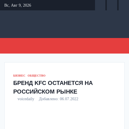
Перейти
Вс, Авг 9, 2026
к
содержанию
БИЗНЕС
ОБЩЕСТВО
БРЕНД KFC ОСТАНЕТСЯ НА
РОССИЙСКОМ РЫНКЕ
voicedaily
Добавлено:
06.07.2022