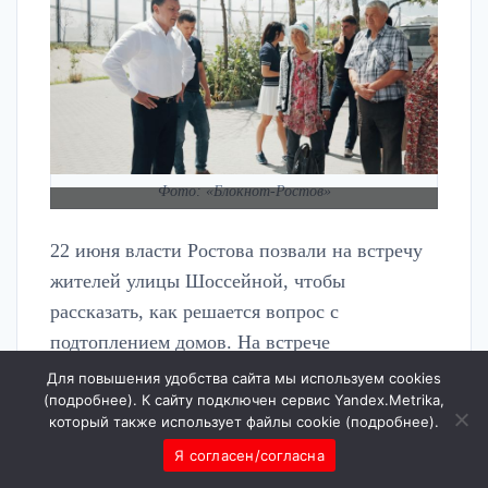
Фото: «Блокнот-Ростов»
22 июня власти Ростова позвали на встречу
жителей улицы Шоссейной, чтобы
рассказать, как решается вопрос с
подтоплением домов. На встрече
присутствовали замглавы администрации
Для повышения удобства сайта мы используем cookies
(
подробнее
). К сайту подключен сервис Yandex.Metrika,
Ростова по вопросам ГО и ЧС Алексей
который также использует файлы cookie (
подробнее
).
Потешкин, директор МКУ «Управление
Я согласен/согласна
капитального строительства» Виктор