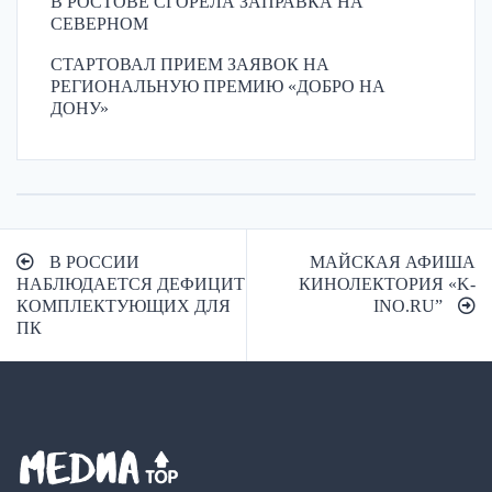
В РОСТОВЕ СГОРЕЛА ЗАПРАВКА НА
СЕВЕРНОМ
СТАРТОВАЛ ПРИЕМ ЗАЯВОК НА
РЕГИОНАЛЬНУЮ ПРЕМИЮ «ДОБРО НА
ДОНУ»
Навигация
В РОССИИ
МАЙСКАЯ АФИША
по
НАБЛЮДАЕТСЯ ДЕФИЦИТ
КИНОЛЕКТОРИЯ «K-
КОМПЛЕКТУЮЩИХ ДЛЯ
INO.RU”
записям
ПК