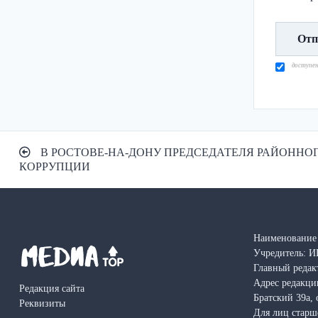
доступе
Навигация
В РОСТОВЕ-НА-ДОНУ ПРЕДСЕДАТЕЛЯ РАЙОННО
по
КОРРУПЦИИ
записям
Наименование 
Учредитель: И
Главный редак
Адрес редакции
Редакция сайта
Братский 39а, 
Реквизиты
Для лиц старш