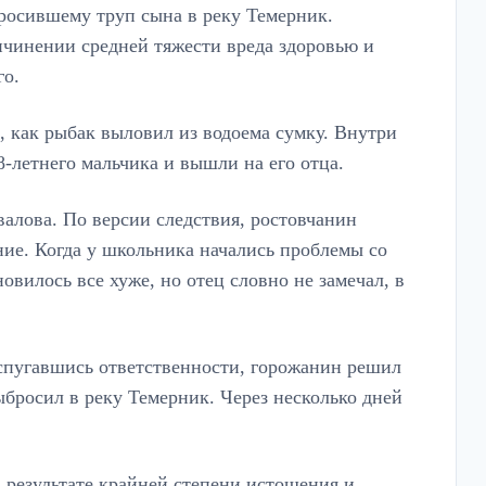
росившему труп сына в реку Темерник.
чинении средней тяжести вреда здоровью и
го.
, как рыбак выловил из водоема сумку. Внутри
8-летнего мальчика и вышли на его отца.
алова. По версии следствия, ростовчанин
ние. Когда у школьника начались проблемы со
овилось все хуже, но отец словно не замечал, в
спугавшись ответственности, горожанин решил
бросил в реку Темерник. Через несколько дней
в результате крайней степени истощения и