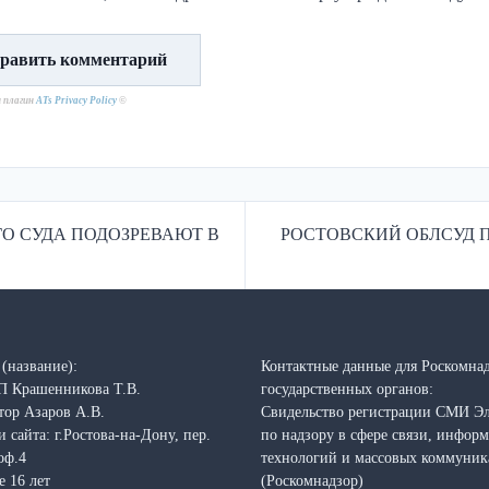
н плагин
ATs Privacy Policy
©
ГО СУДА ПОДОЗРЕВАЮТ В
РОСТОВСКИЙ ОБЛСУД П
(название):
Контактные данные для Роскомнад
П Крашенникова Т.В.
государственных органов:
тор Азаров А.В.
Свидельство регистрации СМИ Э
 сайта: г.Ростова-на-Дону, пер.
по надзору в сфере связи, инфо
оф.4
технологий и массовых коммуни
е 16 лет
(Роскомнадзор)