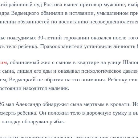
кий районный суд Ростова вынес приговор мужчине, выб
ндра Ведмецкого обвиняли в истязании, умышленном при
лнении обязанностей по воспитанию несовершеннолетне
ье подсудимых 30-летний горожанин оказался после того
сь тело ребенка. Правоохранители установили личность 
ним
, обвиняемый жил с сыном в квартире на улице Шапов
 сына, лишал его еды и оказывал психологическое давле
ем, Ведмецкий не обратил на это внимания. Ребенку стан
остоянии находится мальчик.
26 мая Александр обнаружил сына мертвым в кровати. И
смерть ребенка. Он положил тело в дорожную сумку и вы
 находку обнаружил рыбак.
льтатам экспертиз установили, что школьник скончался 