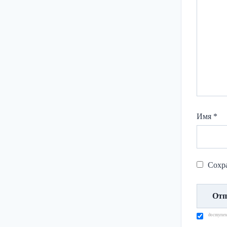
Имя
*
Сохра
доступе