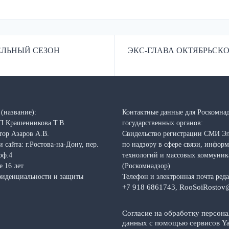
ЕЛЬНЫЙ СЕЗОН
ЭКС-ГЛАВА ОКТЯБРЬСКО
(название):
Контактные данные для Роскомнад
П Крашенникова Т.В.
государственных органов:
тор Азаров А.В.
Свидельство регистрации СМИ Э
 сайта: г.Ростова-на-Дону, пер.
по надзору в сфере связи, инфо
оф.4
технологий и массовых коммуни
е 16 лет
(Роскомнадзор)
фиденциальности и защиты
Телефон и электронная почта ред
+7 918 6861743
RooSoiRostov
,
Согласие на обработку персон
данных с помощью сервисов Ya