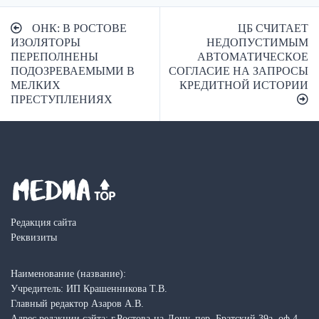
Навигация
ОНК: В РОСТОВЕ
ЦБ СЧИТАЕТ
по
ИЗОЛЯТОРЫ
НЕДОПУСТИМЫМ
ПЕРЕПОЛНЕНЫ
АВТОМАТИЧЕСКОЕ
записям
ПОДОЗРЕВАЕМЫМИ В
СОГЛАСИЕ НА ЗАПРОСЫ
МЕЛКИХ
КРЕДИТНОЙ ИСТОРИИ
ПРЕСТУПЛЕНИЯХ
Редакция сайта
Реквизиты
Наименование (название):
Учредитель: ИП Крашенникова Т.В.
Главный редактор Азаров А.В.
Адрес редакции сайта: г.Ростова-на-Дону, пер. Братский 39а, оф.4