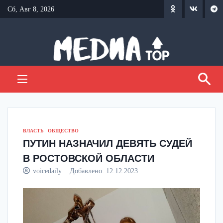
Перейти
Сб, Авг 8, 2026
к
содержанию
ВЛАСТЬ
ОБЩЕСТВО
ПУТИН НАЗНАЧИЛ ДЕВЯТЬ СУДЕЙ
В РОСТОВСКОЙ ОБЛАСТИ
voicedaily
Добавлено:
12.12.2023