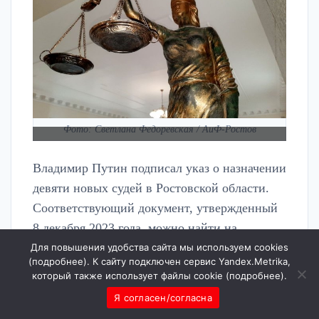
Фото: Светлана Федоревская / АиФ-Ростов
Владимир Путин подписал указ о назначении
девяти новых судей в Ростовской области.
Соответствующий документ, утвержденный
8 декабря 2023 года, можно найти на
интернет-портале правовой информации.
Для повышения удобства сайта мы используем cookies
(
подробнее
). К сайту подключен сервис Yandex.Metrika,
который также использует файлы cookie (
подробнее
).
Судьями стали: Анатолий Соломаха
Я согласен/согласна
(Зерноградский районный суд), Анна