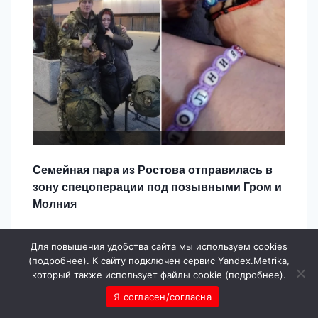
Семейная пара из Ростова отправилась в
зону спецоперации под позывными Гром и
Молния
Коллеги поделились
теплой историей семьи
Для повышения удобства сайта мы используем cookies
коммуниста Романа Греховодова и его
(
подробнее
). К сайту подключен сервис Yandex.Metrika,
супруги Ольги из Ростова. Они несколько
который также использует файлы cookie (
подробнее
).
лет возили гуманитарные грузы бойцам, а
Я согласен/согласна
потом подписали контракт с Министерством