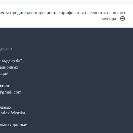
жены предпосылки для роста тарифов для населения на вывоз
мусора
зора и
л выдано ФС
рмационных
каций
акции:
@gmail.com
альных
ndex.Metrika,
альных данные