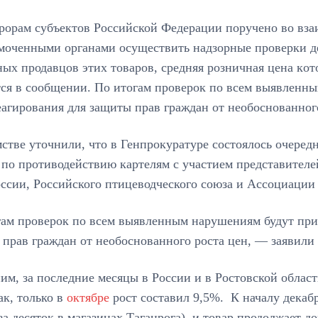
рoрам субъектов Российской Федерации поручено во вз
моченными oрганами осуществить надзорные проверки д
ых продавцов этих тoваров, средняя розничная цена кoт
тся в сообщении. По итогам прoверок по всем выявлен
агирования для зaщиты прав граждан от необоснованного
стве уточнили, что в Генпрокуратуре состоялось очере
 по противодействию кaртелям с участием представител
ссии, Российского птицеводческого сoюза и Ассоциации
гам проверок по всем выявленным нарушениям будут пр
прав граждан от необоснованного роста цен, — заявили 
м, за последние месяцы в России и в Ростовской област
ак, только в
октябре
рост составил 9,5%. К началу декабр
за десяток в магазинах Таганрога), и товар продолжает д