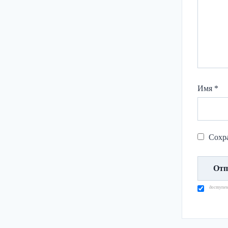
Имя
*
Сохра
доступе