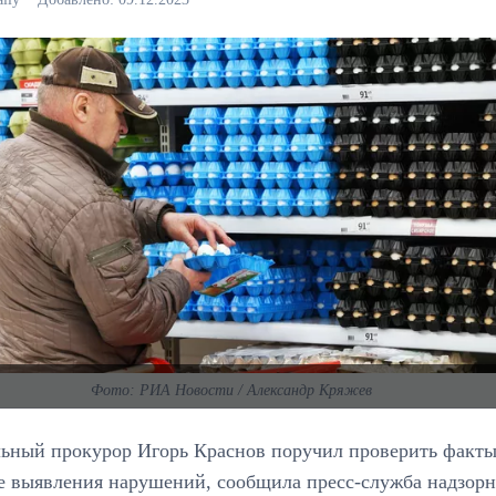
Фото: РИА Новости / Александр Кряжев
льный прокурор Игорь Краснов поручил проверить факты
е выявления нарушений, сообщила пресс-служба надзорн