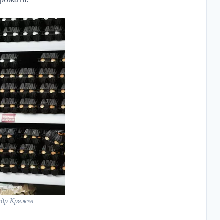
ндр Кряжев