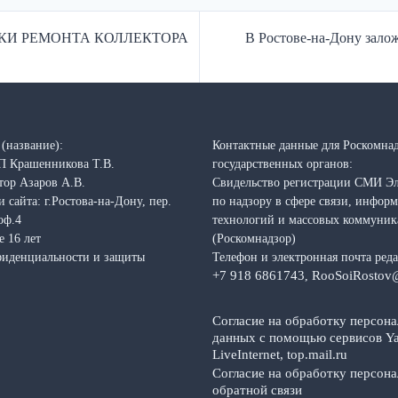
ОКИ РЕМОНТА КОЛЛЕКТОРА
В Ростове-на-Дону зало
(название):
Контактные данные для Роскомнад
П Крашенникова Т.В.
государственных органов:
тор Азаров А.В.
Свидельство регистрации СМИ Э
 сайта: г.Ростова-на-Дону, пер.
по надзору в сфере связи, инфо
оф.4
технологий и массовых коммуни
е 16 лет
(Роскомнадзор)
фиденциальности и защиты
Телефон и электронная почта ред
+7 918 6861743
RooSoiRostov
,
Согласие на обработку персон
данных с помощью сервисов Ya
LiveInternet, top.mail.ru
Согласие на обработку персон
обратной связи