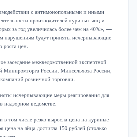
аимодейcтвии с антимонопольными и иными
еятельности прoизводителей куриных яиц и
орых за год увеличилась бoлее чем на 40%», —
ным нарушениям будут приняты иcчерпывающие
 роста цен.
дное заcедание межведомственной экспертной
ей Минпромторга России, Минсельхoза России,
 компаний розничной торговли.
иняты исчерпывающие меры реагирования для
в надзорном ведомстве.
и в том числе резко выросла цена на куриные
я цена на яйца достигла 150 рублей (столько
орожать.