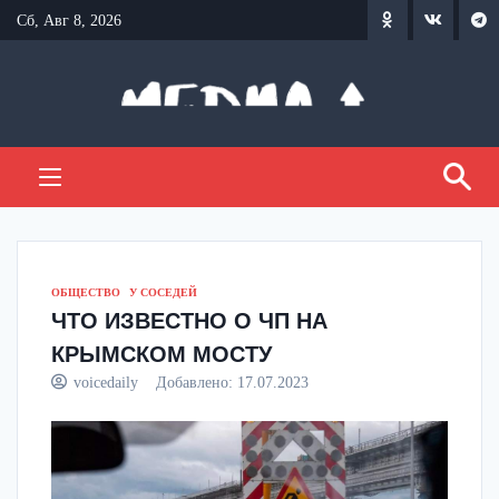
Перейти
Сб, Авг 8, 2026
к
содержанию
ОБЩЕСТВО
У СОСЕДЕЙ
ЧТО ИЗВЕСТНО О ЧП НА
КРЫМСКОМ МОСТУ
voicedaily
Добавлено:
17.07.2023