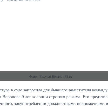
Фото: Евгений Вдовин 161.ru
атура в суде запросила для бывшего заместителя коман
 Воронова 9 лет колонии строгого режима. Его предъяв
енного, злоупотреблении должностными полномочиями и