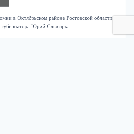
омни в Октябрьском районе Ростовской области
 губернатора Юрий Слюсарь.
спользует файлы cookie (
подробнее
).
Я согласен/согласна
 атаке, БПЛА сбили в Новошахтинске, Шахтах и
ля зданий железнодорожного вокзала», —
варительным данным, пострадавших нет.
 магазин.