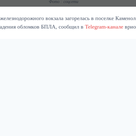
Фото : соцсети
железнодорожного вокзала загорелась в поселке Каменол
падения обломков БПЛА, сообщил в
Telegram-канале
врио
обнее
). К сайту подключен сервис Yandex.Metrika, который также и
вам Слюсаря, Ростовская область подверглась воздушной
ркасске.
«Из-за упавших обломков беспилотника загорелась кров
написал он.
етчерского пункта эвакуировали трех человек. По пред
оломнях в результате налета также загорелся цветочный