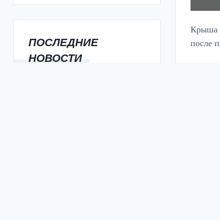
Крыша 
ПОСЛЕДНИЕ
после 
Для повышения удобства сайта мы используем cookies (
подр
НОВОСТИ
По сло
СЛЮСАРЬ: ЧЕТЫРЕ НОВЫЕ
Новоче
ШКОЛЫ ОТКРОЮТСЯ В
РОСТОВСКОЙ ОБЛАСТИ 1
СЕНТЯБРЯ
НОВЫЙ КОНГРЕСС-ЦЕНТР
ПОЯВИТСЯ РЯДОМ С ПАРКОМ
1 МАЯ В ЦЕНТРЕ РОСТОВА
В РОСТОВЕ
ЗАФИКСИРОВАНО 12-
КРАТНОЕ ПРЕВЫШЕНИЕ
Из дисп
ФОРМАЛЬДЕГИДА В ВОЗДУХЕ
В Камен
В РОСТОВСКОЙ ОБЛАСТИ