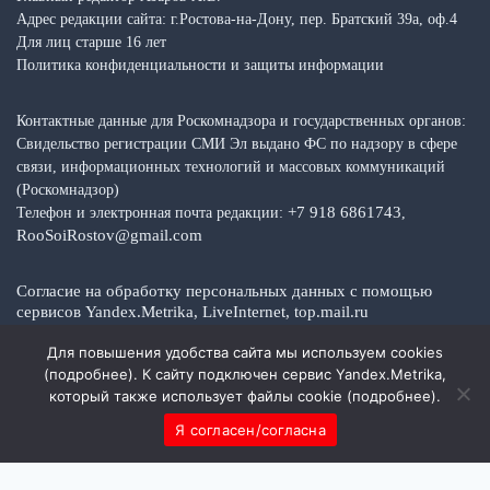
Адрес редакции сайта: г.Ростова-на-Дону, пер. Братский 39а, оф.4
Для лиц старше 16 лет
Политика конфиденциальности и защиты информации
Контактные данные для Роскомнадзора и государственных органов:
Свидельство регистрации СМИ Эл выдано ФС по надзору в сфере
связи, информационных технологий и массовых коммуникаций
(Роскомнадзор)
+7 918 6861743
Телефон и электронная почта редакции:
,
RooSoiRostov@gmail.com
Согласие на обработку персональных данных с помощью
сервисов Yandex.Metrika, LiveInternet, top.mail.ru
Согласие на обработку персональных данные обратной связи
Для повышения удобства сайта мы используем cookies
Политика конфиденциальности и защиты информации
(
подробнее
). К сайту подключен сервис Yandex.Metrika,
который также использует файлы cookie (
подробнее
).
Я согласен/согласна
Copyright © 2026 Media Top — Общественно-политические факты,
события, новости