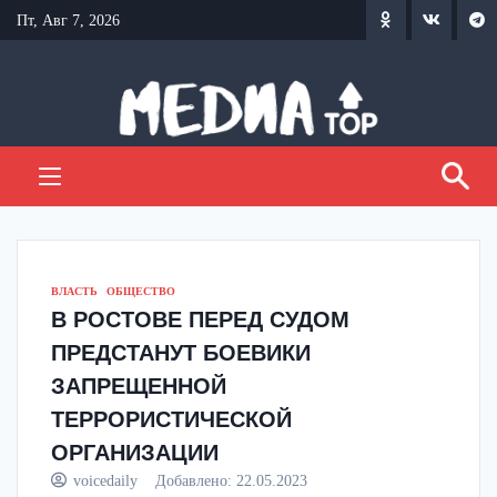
Перейти
Пт, Авг 7, 2026
к
содержанию
ВЛАСТЬ
ОБЩЕСТВО
В РОСТОВЕ ПЕРЕД СУДОМ
ПРЕДСТАНУТ БОЕВИКИ
ЗАПРЕЩЕННОЙ
ТЕРРОРИСТИЧЕСКОЙ
ОРГАНИЗАЦИИ
voicedaily
Добавлено:
22.05.2023