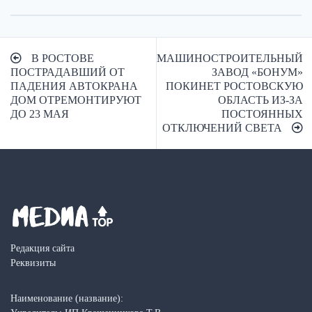
Навигация
В РОСТОВЕ
МАШИНОСТРОИТЕЛЬНЫЙ
по
ПОСТРАДАВШИЙ ОТ
ЗАВОД «БОНУМ»
ПАДЕНИЯ АВТОКРАНА
ПОКИНЕТ РОСТОВСКУЮ
записям
ДОМ ОТРЕМОНТИРУЮТ
ОБЛАСТЬ ИЗ-ЗА
ДО 23 МАЯ
ПОСТОЯННЫХ
ОТКЛЮЧЕНИЙ СВЕТА
Редакция сайта
Реквизиты
Наименование (название):