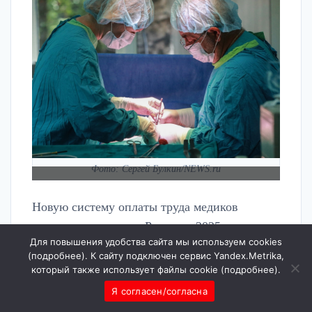
Фото: Сергей Булкин/NEWS.ru
Новую систему оплаты труда медиков
планируют ввести в России с 2025 года,
Для повышения удобства сайта мы используем cookies
соответствующие подходы сейчас
(
подробнее
). К сайту подключен сервис Yandex.Metrika,
отрабатываются в пилотном режиме. Об этом
который также использует файлы cookie (
подробнее
).
сообщил министр здравоохранения России
Я согласен/согласна
Михаил Мурашко на брифинге для