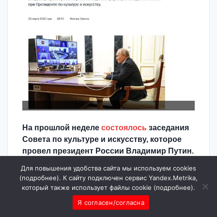
На прошлой неделе
состоялось
заседания
Совета по культуре и искусству, которое
провел президент России Владимир Путин.
В ходе заседания ректор академии им.
Для повышения удобства сайта мы используем cookies
Гнесиных Александр Рыжинский
(
подробнее
). К сайту подключен сервис Yandex.Metrika,
пожаловался главе государства на рост
который также использует файлы cookie (
подробнее
).
числа работников культуры, которые
Я согласен/согласна
выпускаются непрофильными ВУЗами. Он