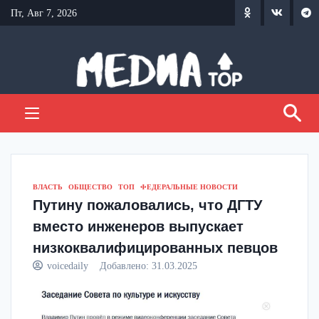
Перейти
Пт, Авг 7, 2026
к
содержанию
ВЛАСТЬ
ОБЩЕСТВО
ТОП
ФЕДЕРАЛЬНЫЕ НОВОСТИ
Путину пожаловались, что ДГТУ
вместо инженеров выпускает
низкоквалифицированных певцов
voicedaily
Добавлено:
31.03.2025