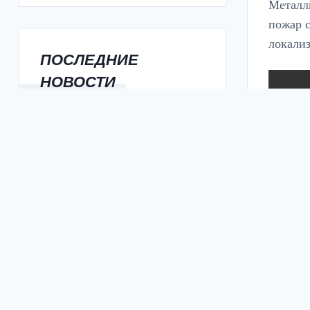
Металли
пожар с
локализ
ПОСЛЕДНИЕ
НОВОСТИ
СЛЮСАРЬ: ЧЕТЫРЕ НОВЫЕ
ШКОЛЫ ОТКРОЮТСЯ В
РОСТОВСКОЙ ОБЛАСТИ 1
СЕНТЯБРЯ
НОВЫЙ КОНГРЕСС-ЦЕНТР
ПОЯВИТСЯ РЯДОМ С ПАРКОМ
1 МАЯ В ЦЕНТРЕ РОСТОВА
В РОСТОВЕ
ЗАФИКСИРОВАНО 12-
КРАТНОЕ ПРЕВЫШЕНИЕ
ФОРМАЛЬДЕГИДА В ВОЗДУХЕ
В РОСТОВСКОЙ ОБЛАСТИ