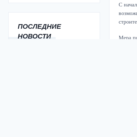
С начал
возмож
строите
ПОСЛЕДНИЕ
НОВОСТИ
Мера п
распоря
НА ДОНУ ПОСТРОЯТ ЕЩЕ 8
получит
ПЛОЩАДОК ГТО В ЭТОМ
ГОДУ
направ
НА ДОНУ ОБЪЯВИЛИ
ЭКСТРЕННОЕ
ПРЕДУПРЕЖДЕНИЕ ИЗ-ЗА 40-
ГРАДУСНОЙ ЖАРЫ
В РАЙОНАХ РОСТОВСКОЙ
ОБЛАСТИ ВВЕЛИ
РЕГИОНАЛЬНЫЙ РЕЖИМ ЧС
ПОСЛЕ МЕГАШТОРМА
В РОСТОВЕ НАЧАЛИСЬ