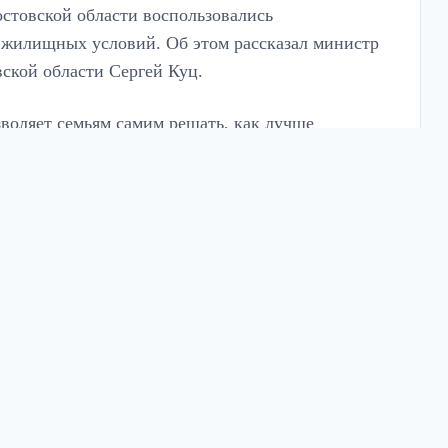
остовской области воспользовались
 жилищных условий. Об этом рассказал министр
вской области Сергей Куц.
воляет семьям самим решать, как лучше
ереди на бесплатное получение земли, могут
оставляет более 583 тыс. рублей. Средства можно
ельным участком и сертификатом – это
аждой семьи – свои потребности и
ь землю, а кому-то важнее финансовая
ой мерой поддержки воспользоваться», –