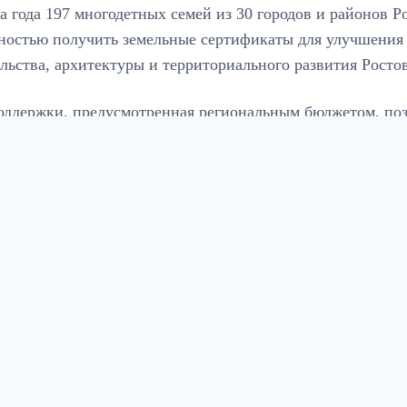
а года 197 многодетных семей из 30 городов и районов Р
ностью получить земельные сертификаты для улучшения
льства, архитектуры и территориального развития Росто
оддержки, предусмотренная региональным бюджетом, поз
диться помощью. Многодетные семьи, которые стоят в оч
ь участок или сертификат, сумма которого в этом году с
ить на улучшение жилищных условий.
«Предоставление многодетным семьям выбора между зем
удобная и гибкая мера государственной поддержки. У к
жизненные обстоятельства: кому-то необходимо получит
помощь. Таким образом, наши жители сами решают, как
отметил Сергей Куц.