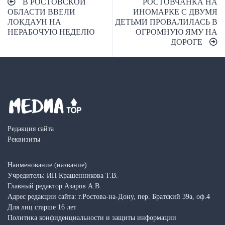
В РОСТОВСКОЙ
РОСТОВЧАНКА НА
по
ОБЛАСТИ ВВЕЛИ
ИНОМАРКЕ С ДВУМЯ
ЛОКДАУН НА
ДЕТЬМИ ПРОВАЛИЛАСЬ В
записям
НЕРАБОЧУЮ НЕДЕЛЮ
ОГРОМНУЮ ЯМУ НА
ДОРОГЕ
Редакция сайта
Реквизиты
Наименование (название):
Учредитель: ИП Крашенникова Т.В.
Главный редактор Азаров А.В.
Адрес редакции сайта: г.Ростова-на-Дону, пер. Братский 39а, оф.4
Для лиц старше 16 лет
Политика конфиденциальности и защиты информации