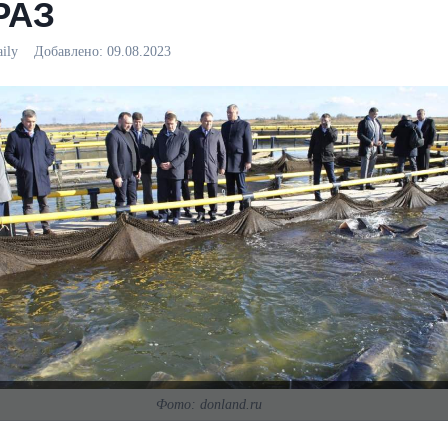
РАЗ
aily
Добавлено:
09.08.2023
Фото: donland.ru