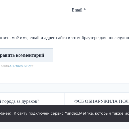
Email
*
нить моё имя, email и адрес сайта в этом браузере для последу
н плагин
ATs Privacy Policy
©
города за дураков?
ФСБ ОБНАРУЖИЛА ПОЛ
обнее
). К сайту подключен сервис Yandex.Metrika, который также и