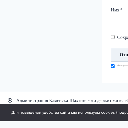
Имя
*
Сохра
доступе
Навигация
Администрация Каменска-Шахтинского держит жителей 
по
Для повышения удобства сайта мы используем cookies (
подр
записям