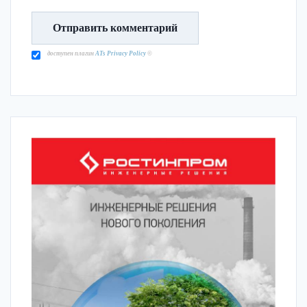
доступен плагин
ATs Privacy Policy
©