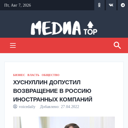
Перейти
Пт, Авг 7, 2026
к
содержанию
БИЗНЕС
ВЛАСТЬ
ОБЩЕСТВО
ХУСНУЛЛИН ДОПУСТИЛ
ВОЗВРАЩЕНИЕ В РОССИЮ
ИНОСТРАННЫХ КОМПАНИЙ
voicedaily
Добавлено:
27.04.2022