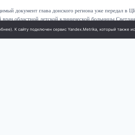
имый документ глава донского региона уже передал в ЦИ
й врач областной детской клинической больницы Светла
обнее
). К сайту подключен сервис Yandex.Metrika, который также и
ившиеся позиции предстоит занять кандидатам из федер