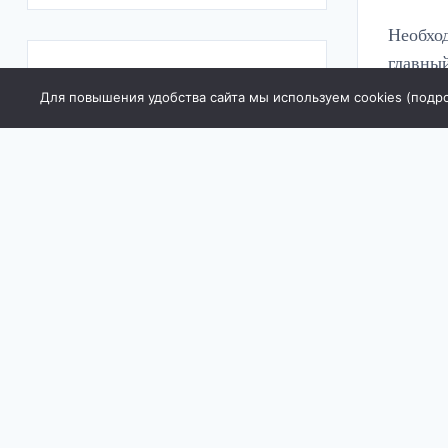
Необход
главны
ПОСЛЕДНИЕ
Для повышения удобства сайта мы используем cookies (
подр
Освобод
НОВОСТИ
НОВЫЙ КОНГРЕСС-ЦЕНТР
ПОЯВИТСЯ РЯДОМ С ПАРКОМ
1 МАЯ В ЦЕНТРЕ РОСТОВА
В РОСТОВЕ
ЗАФИКСИРОВАНО 12-
КРАТНОЕ ПРЕВЫШЕНИЕ
ФОРМАЛЬДЕГИДА В ВОЗДУХЕ
В РОСТОВСКОЙ ОБЛАСТИ
НАЧАЛИ ОХЛАЖДАТЬ
ФЕДЕРАЛЬНЫЕ ТРАССЫ ИЗ-ЗА
ЭКСТРЕМАЛЬНОЙ ЖАРЫ
ЗАБРОШЕННЫЙ ОСОБНЯК