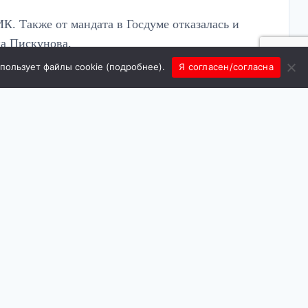
К. Также от мандата в Госдуме отказалась и
на Пискунова.
спользует файлы cookie (
подробнее
).
Я согласен/согласна
ального списка.