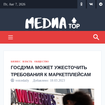
Перейти
Пт, Авг 7, 2026
к
содержанию
БИЗНЕС
ВЛАСТЬ
ОБЩЕСТВО
ГОСДУМА МОЖЕТ УЖЕСТОЧИТЬ
ТРЕБОВАНИЯ К МАРКЕТПЛЕЙСАМ
voicedaily
Добавлено:
18.03.2023