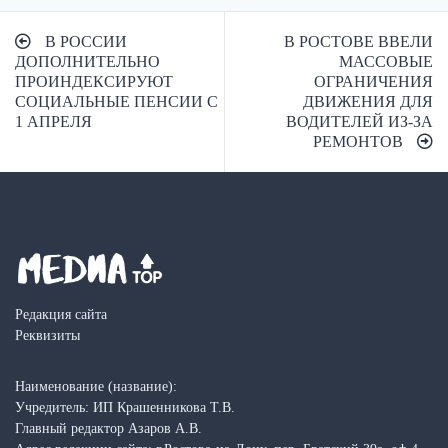
Навигация
В РОССИИ
В РОСТОВЕ ВВЕЛИ
по
ДОПОЛНИТЕЛЬНО
МАССОВЫЕ
ПРОИНДЕКСИРУЮТ
ОГРАНИЧЕНИЯ
записям
СОЦИАЛЬНЫЕ ПЕНСИИ С
ДВИЖЕНИЯ ДЛЯ
1 АПРЕЛЯ
ВОДИТЕЛЕЙ ИЗ-ЗА
РЕМОНТОВ
Редакция сайта
Реквизиты
Наименование (название):
Учредитель: ИП Крашенникова Т.В.
Главный редактор Азаров А.В.