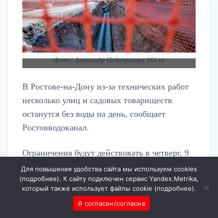
Фото: Александр Подопригора 161.ru
В Ростове-на-Дону из-за технических работ
несколько улиц и садовых товариществ
останутся без воды на день, сообщает
Ростовводоканал.
Ограничения будут действовать в четверг, 9
ноября, в период с 09.00 мск до 00.00. Это
Для повышения удобства сайта мы используем cookies
(
подробнее
). К сайту подключен сервис Yandex.Metrika,
коснется улиц Вятская, Ректорная, переулков
который также использует файлы cookie (
подробнее
).
3-й Кристальный и Днепровский.
Я согласен/согласна