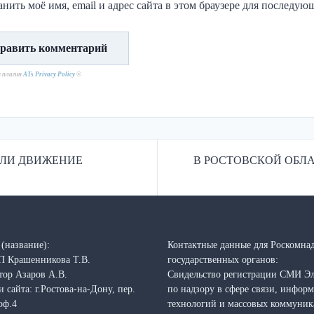
нить моё имя, email и адрес сайта в этом браузере для последу
н плагин
ATs Privacy Policy
©
ИЛИ ДВИЖЕНИЕ
В РОСТОВСКОЙ ОБЛ
(название):
Контактные данные для Роскомнад
П Крашенникова Т.В.
государственных органов:
тор Азаров А.В.
Свидельство регистрации СМИ Э
 сайта: г.Ростова-на-Дону, пер.
по надзору в сфере связи, инфо
оф.4
технологий и массовых коммуни