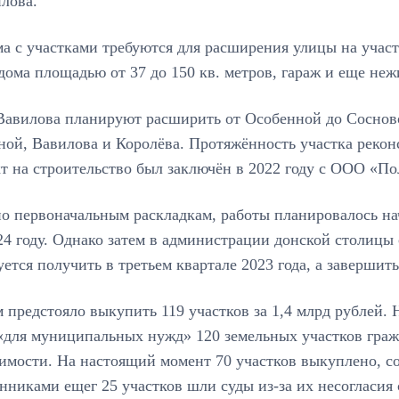
лова.
а с участками требуются для расширения улицы на участ
ома площадью от 37 до 150 кв. метров, гараж и еще не
авилова планируют расширить от Особенной до Сосновой
ной, Вавилова и Королёва. Протяжённость участка реко
т на строительство был заключён в 2022 году с ООО «По
о первоначальным раскладкам, работы планировалось нач
4 году. Однако затем в администрации донской столицы
ется получить в третьем квартале 2023 года, а завершить
 предстояло выкупить 119 участков за 1,4 млрд рублей.
«для муниципальных нужд» 120 земельных участков граж
имости. На настоящий момент 70 участков выкуплено, с
нниками ещег 25 участков шли суды из-за их несогласия