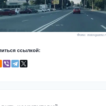
Фото: rostovgazeta.r
литься ссылкой: