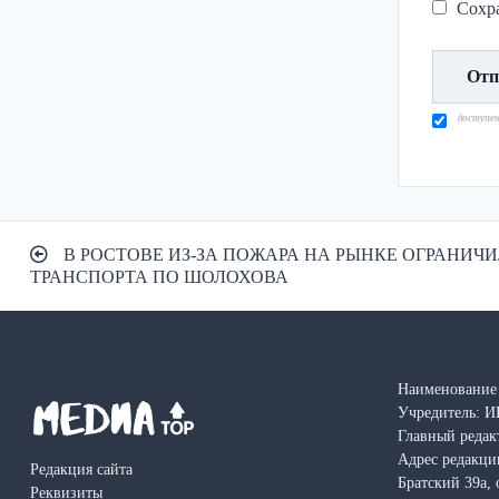
Сохра
доступе
Навигация
В РОСТОВЕ ИЗ-ЗА ПОЖАРА НА РЫНКЕ ОГРАНИЧ
по
ТРАНСПОРТА ПО ШОЛОХОВА
записям
Наименование 
Учредитель: И
Главный редак
Адрес редакции
Редакция сайта
Братский 39а, 
Реквизиты